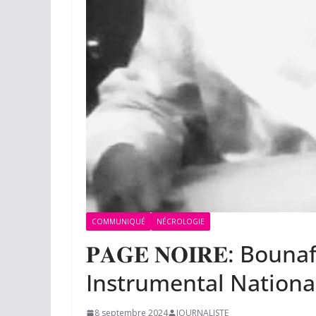
COMMUNIQUÉ
NÉCROLOGIE
𝐏𝐀𝐆𝐄 𝐍𝐎𝐈𝐑𝐄: Bo
Instrumental National 
8 septembre 2024
JOURNALISTE