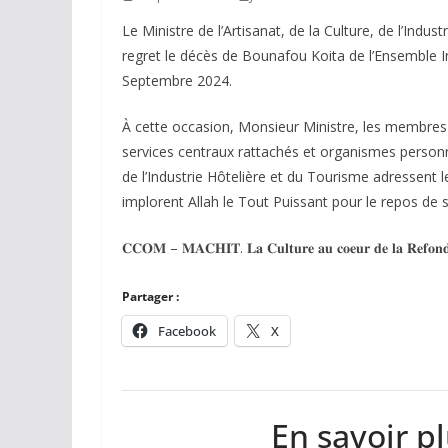
Le Ministre de l’Artisanat, de la Culture, de l’Ind
regret le décès de Bounafou Koita de l’Ensemble 
Septembre 2024.
À cette occasion, Monsieur Ministre, les membres 
services centraux rattachés et organismes personna
de l’Industrie Hôtelière et du Tourisme adressent l
implorent Allah le Tout Puissant pour le repos de
𝐂𝐂𝐎𝐌 – 𝐌𝐀𝐂𝐇𝐈𝐓. 𝐋𝐚 𝐂𝐮𝐥𝐭𝐮𝐫𝐞 𝐚𝐮 𝐜𝐨𝐞𝐮𝐫 𝐝𝐞 𝐥𝐚 𝐑𝐞𝐟𝐨𝐧𝐝
Partager :
Facebook
X
En savoir p