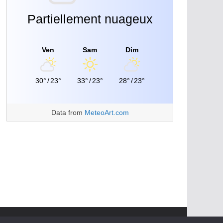
Partiellement nuageux
Ven
Sam
Dim
30°
/
23°
33°
/
23°
28°
/
23°
Data from
MeteoArt.com