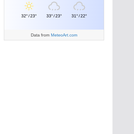
32°
/
23°
33°
/
23°
31°
/
22°
Data from
MeteoArt.com