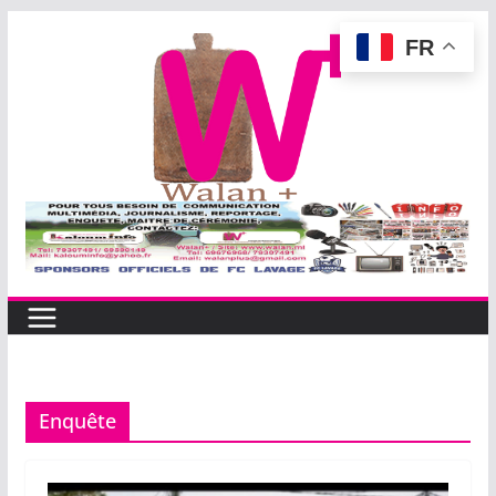
Passer
FR
au
contenu
Enquête