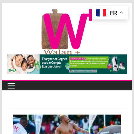
Passer
FR
au
contenu