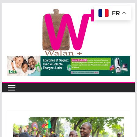
Passer
FR
au
contenu