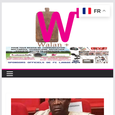
Passer
FR
au
contenu