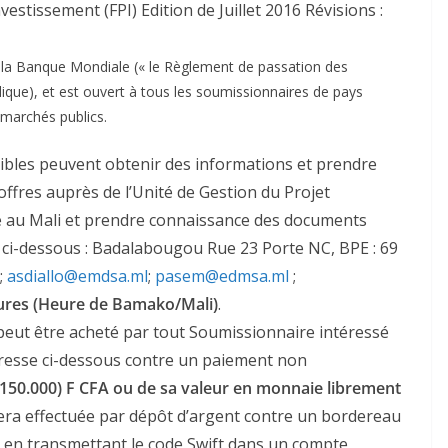
nvestissement (FPI) Edition de Juillet 2016 Révisions :
a Banque Mondiale (« le Règlement de passation des
ique), et est ouvert à tous les soumissionnaires de pays
s marchés publics.
gibles peuvent obtenir des informations et prendre
ffres auprès de l’Unité de Gestion du Projet
ité au Mali et prendre connaissance des documents
e ci-dessous : Badalabougou Rue 23 Porte NC, BPE : 69
;
asdiallo@emdsa.ml
;
pasem@edmsa.ml
;
ures (Heure de Bamako/Mali)
.
 peut être acheté par tout Soumissionnaire intéressé
dresse ci-dessous contre un paiement non
(150.000) F CFA ou de sa valeur en monnaie librement
ra effectuée par dépôt d’argent contre un bordereau
 en transmettant le code Swift dans un compte