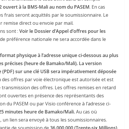
2 ouvert à la BMS-Mali au nom du PASEM
. En cas
 frais seront acquittés par le soumissionnaire. Le
ar remise direct ou envoie par mail
.
ons sont :
Voir le Dossier d’Appel d’offres pour les
e préférence nationale ne sera accordée dans le
format physique à l’adresse unique ci-dessous au plus
res précises (heure de Bamako/Mali). La version
le (PDF) sur une clé USB sera impérativement déposée
des offres par voie électronique est autorisée et est
 transmission des offres. Les offres remises en retard
ront ouvertes en présence des représentants des
on du PASEM ou par Visio conférence à l’adresse ci-
0h25 minutes heure de Bamako/Mali.
Au cas où
e, un lien sera envoyé à tous les soumissionnaires.
antie de soumission de
36 000 000 (Trente-six Millions)