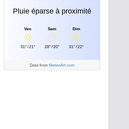
Pluie éparse à proximité
Ven
Sam
Dim
31°
/
21°
28°
/
20°
31°
/
22°
Data from
MeteoArt.com