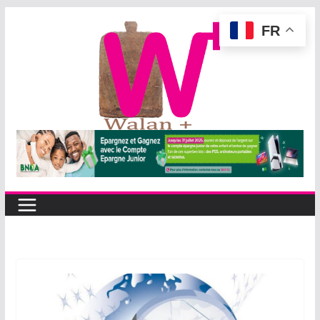
Passer
FR
au
contenu