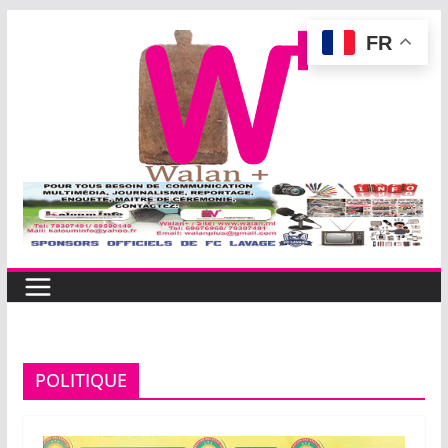
Passer
FR
au
contenu
POLITIQUE