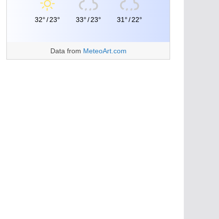
32°
/
23°
33°
/
23°
31°
/
22°
Data from
MeteoArt.com