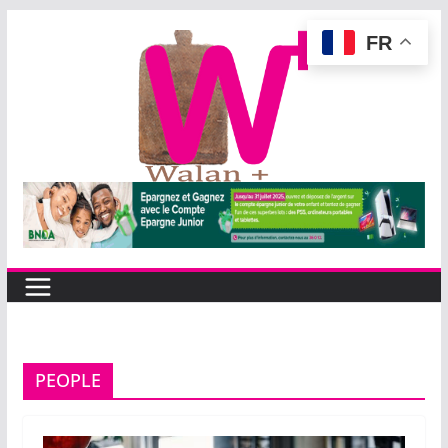
Passer
FR
au
contenu
PEOPLE