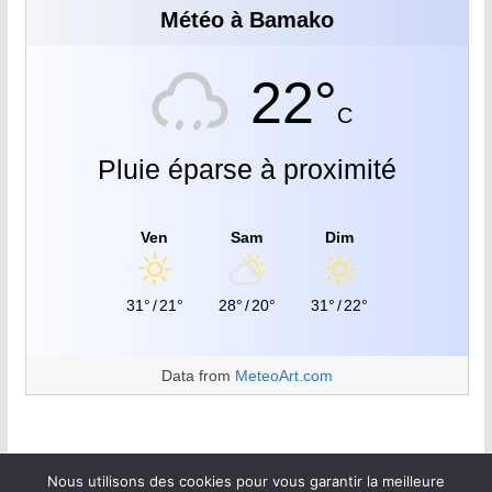
Météo à Bamako
22°
C
Pluie éparse à proximité
Ven
Sam
Dim
31°
/
21°
28°
/
20°
31°
/
22°
Data from
MeteoArt.com
Nous utilisons des cookies pour vous garantir la meilleure