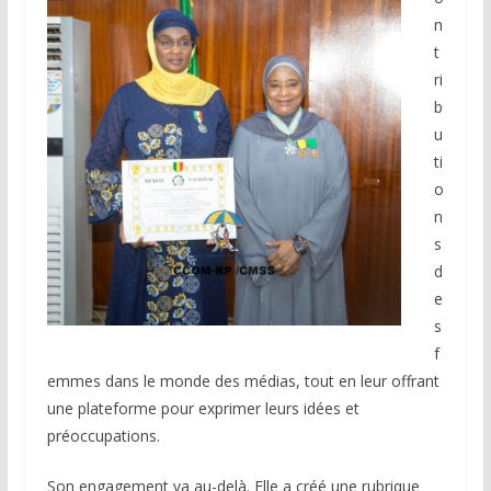
n
t
ri
b
u
ti
o
n
s
d
e
s
f
emmes dans le monde des médias, tout en leur offrant
une plateforme pour exprimer leurs idées et
préoccupations.
Son engagement va au-delà. Elle a créé une rubrique