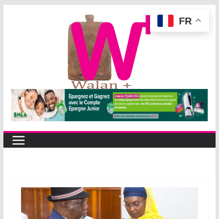
Passer
FR
au
contenu