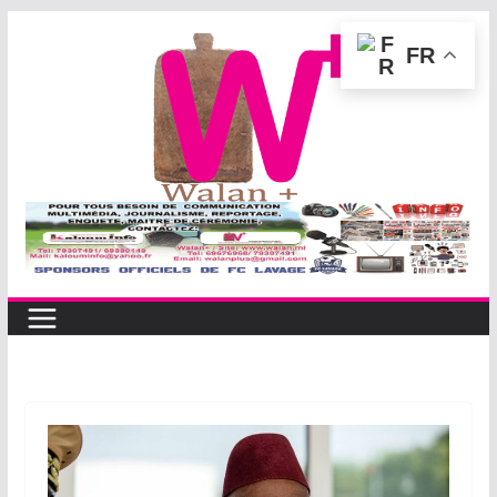
Passer
FR
au
contenu