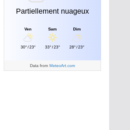
Partiellement nuageux
Ven
Sam
Dim
30°
/
23°
33°
/
23°
28°
/
23°
Data from
MeteoArt.com