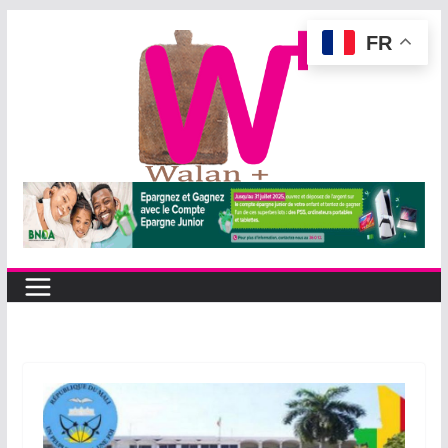
Passer
FR
au
contenu