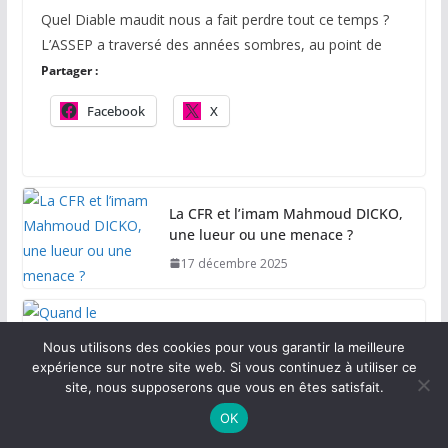
Quel Diable maudit nous a fait perdre tout ce temps ?
L’ASSEP a traversé des années sombres, au point de
Partager :
Facebook
X
La CFR et l’imam Mahmoud DICKO,
une lueur ou une menace ?
17 décembre 2025
Quand le carburant et l’électricité
Nous utilisons des cookies pour vous garantir la meilleure
deviennent un luxe et la
expérience sur notre site web. Si vous continuez à utiliser ce
résignation, une vertu
site, nous supposerons que vous en êtes satisfait.
21 novembre 2025
OK