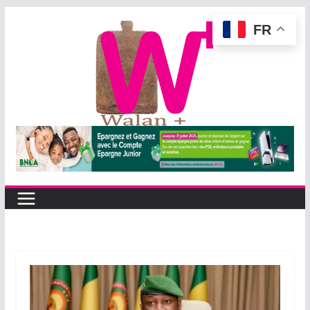
Passer
FR
au
contenu