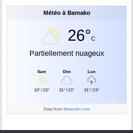
Météo à Bamako
26°
C
Partiellement nuageux
Sam
Dim
Lun
33°
/
23°
31°
/
23°
31°
/
23°
Data from
MeteoArt.com