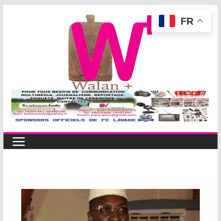
Passer
FR
au
contenu