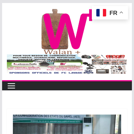
Passer
FR
au
contenu