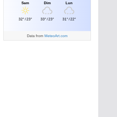
Sam
Dim
Lun
32°
/
23°
33°
/
23°
31°
/
22°
Data from
MeteoArt.com