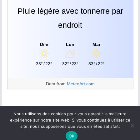
Pluie légère avec tonnerre par
endroit
Dim
Lun
Mar
35°
/
22°
32°
/
23°
33°
/
22°
Data from
MeteoArt.com
Nous utilisons des cookies pour vous garantir la meilleure
expérience sur notre site web. Si vous continuez à utiliser ce
site, nous supposerons que vous en êtes satisfait.
Copyright © 2026
Walan plus
.
OK