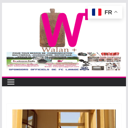
Passer
FR
au
contenu