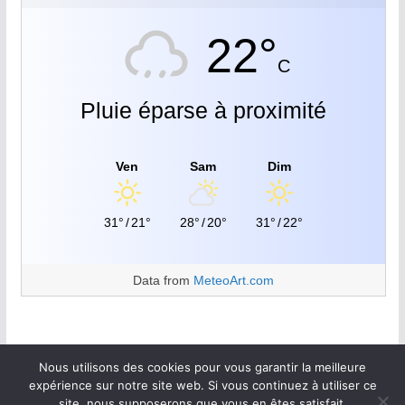
22°
C
Pluie éparse à proximité
Ven
Sam
Dim
31°
/
21°
28°
/
20°
31°
/
22°
Data from
MeteoArt.com
Nous utilisons des cookies pour vous garantir la meilleure
expérience sur notre site web. Si vous continuez à utiliser ce
site, nous supposerons que vous en êtes satisfait.