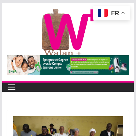
Passer
FR
au
contenu