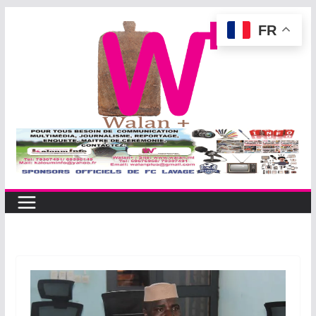
Passer
FR
au
contenu