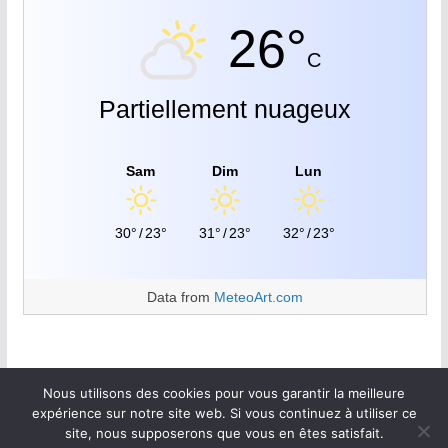
26°
C
Partiellement nuageux
Sam
Dim
Lun
30°
/
23°
31°
/
23°
32°
/
23°
Data from
MeteoArt.com
Nous utilisons des cookies pour vous garantir la meilleure
expérience sur notre site web. Si vous continuez à utiliser ce
site, nous supposerons que vous en êtes satisfait.
Copyright © 2026
Walan plus
.