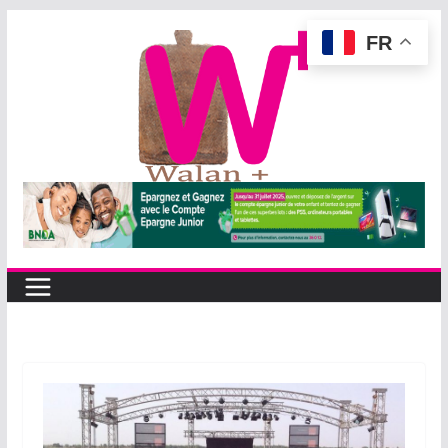
Passer
FR
au
contenu