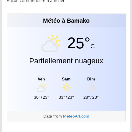
Aucun commentaire à afficher.
Météo à Bamako
25°
C
Partiellement nuageux
Ven
Sam
Dim
30°
/
23°
33°
/
23°
28°
/
23°
Data from
MeteoArt.com