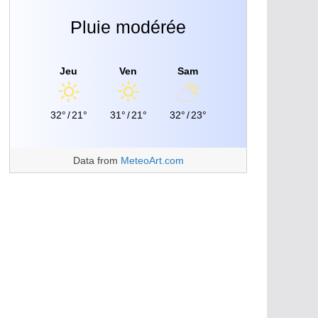
Pluie modérée
Jeu
Ven
Sam
32°
/
21°
31°
/
21°
32°
/
23°
Data from
MeteoArt.com