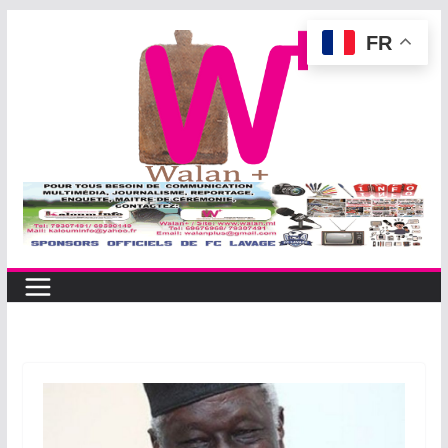
Passer
FR
au
contenu