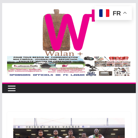
Passer
FR
au
contenu