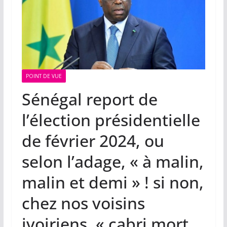
POINT DE VUE
Sénégal report de
l’élection présidentielle
de février 2024, ou
selon l’adage, « à malin,
malin et demi » ! si non,
chez nos voisins
ivoiriens, « cabri mort