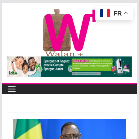
Passer
FR
au
contenu