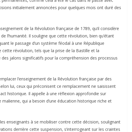
 permanentes, comme cela a été le cas dans le passé avec
décisions initialement annoncées pour quelques mois ont duré des
enseignement de la Révolution française de 1789, qu’il considère
 l’humanité. Il souligne que cette révolution, bien qu’étant
quant le passage d’un système féodal à une République
te révolution, tels que la prise de la Bastille et la
des jalons significatifs pour la compréhension des processus
remplacer l’enseignement de la Révolution française par des
lon lui, ceux qui préconisent ce remplacement ne saisissent
act historique. Il appelle à une réflexion approfondie sur
 malienne, qui a besoin d’une éducation historique riche et
les enseignants à se mobiliser contre cette décision, soulignant
tivations derrière cette suspension, s’interrogeant sur les craintes