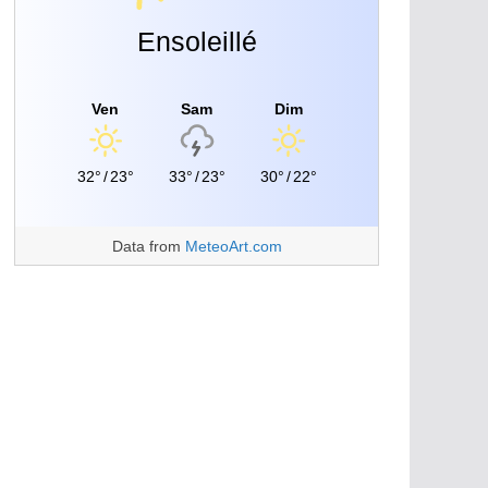
Ensoleillé
Ven
Sam
Dim
32°
/
23°
33°
/
23°
30°
/
22°
Data from
MeteoArt.com