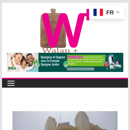
Passer
FR
au
contenu