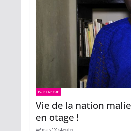
POINT DE VUE
Vie de la nation mali
en otage !
6 mars 2024
walan