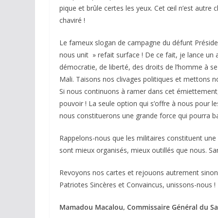
pique et brûle certes les yeux. Cet œil n’est autr
chaviré !
Le fameux slogan de campagne du défunt Préside
nous unit » refait surface ! De ce fait, je lance un
démocratie, de liberté, des droits de l’homme à 
Mali. Taisons nos clivages politiques et mettons no
Si nous continuons à ramer dans cet émiettement, 
pouvoir ! La seule option qui s’offre à nous pour l
nous constituerons une grande force qui pourra bar
Rappelons-nous que les militaires constituent une i
sont mieux organisés, mieux outillés que nous. Sans
Revoyons nos cartes et rejouons autrement sinon 
Patriotes Sincères et Convaincus, unissons-nous !
Mamadou Macalou, Commissaire Général du Salon