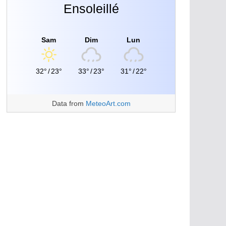
Ensoleillé
Sam
Dim
Lun
32°
/
23°
33°
/
23°
31°
/
22°
Data from
MeteoArt.com