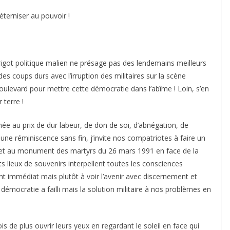
’éterniser au pouvoir !
igot politique malien ne présage pas des lendemains meilleurs
es coups durs avec l’irruption des militaires sur la scène
boulevard pour mettre cette démocratie dans l’abîme ! Loin, s’en
 terre !
e au prix de dur labeur, de don de soi, d’abnégation, de
nt une réminiscence sans fin, j’invite nos compatriotes à faire un
a et au monument des martyrs du 26 mars 1991 en face de la
 lieux de souvenirs interpellent toutes les consciences
ent immédiat mais plutôt à voir l’avenir avec discernement et
démocratie a failli mais la solution militaire à nos problèmes en
ois de plus ouvrir leurs yeux en regardant le soleil en face qui