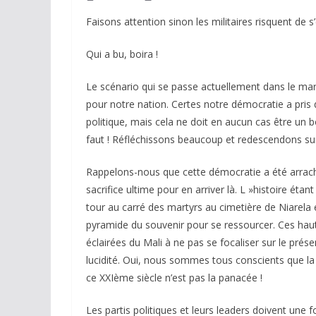
Faisons attention sinon les militaires risquent de s
Qui a bu, boira !
Le scénario qui se passe actuellement dans le mar
pour notre nation. Certes notre démocratie a pris d
politique, mais cela ne doit en aucun cas être un 
faut ! Réfléchissons beaucoup et redescendons sur
Rappelons-nous que cette démocratie a été arraché
sacrifice ultime pour en arriver là. L »histoire éta
tour au carré des martyrs au cimetière de Niarel
pyramide du souvenir pour se ressourcer. Ces hauts
éclairées du Mali à ne pas se focaliser sur le prés
lucidité. Oui, nous sommes tous conscients que la 
ce XXIème siècle n’est pas la panacée !
Les partis politiques et leurs leaders doivent une f