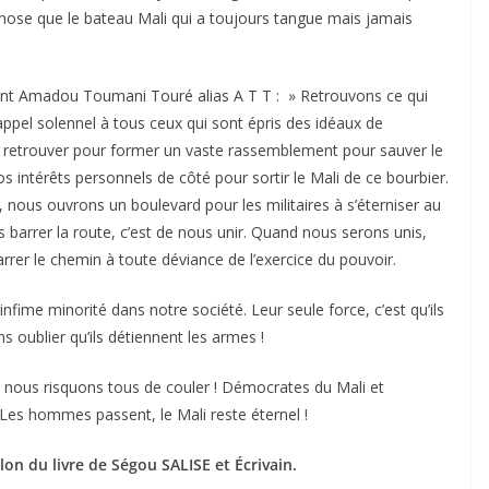
e chose que le bateau Mali qui a toujours tangue mais jamais
nt Amadou Toumani Touré alias A T T : » Retrouvons ce qui
 appel solennel à tous ceux qui sont épris des idéaux de
se retrouver pour former un vaste rassemblement pour sauver le
s intérêts personnels de côté pour sortir le Mali de ce bourbier.
nous ouvrons un boulevard pour les militaires à s’éterniser au
es barrer la route, c’est de nous unir. Quand nous serons unis,
rer le chemin à toute déviance de l’exercice du pouvoir.
nfime minorité dans notre société. Leur seule force, c’est qu’ils
 oublier qu’ils détiennent les armes !
nous risquons tous de couler ! Démocrates du Mali et
 Les hommes passent, le Mali reste éternel !
 du livre de Ségou SALISE et Écrivain.