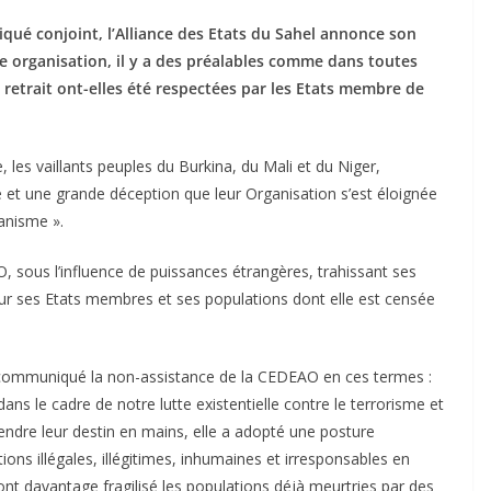
ué conjoint, l’Alliance des Etats du Sahel annonce son
tte organisation, il y a des préalables comme dans toutes
retrait ont-elles été respectées par les Etats membre de
 les vaillants peuples du Burkina, du Mali et du Niger,
et une grande déception que leur Organisation s’est éloignée
anisme ».
sous l’influence de puissances étrangères, trahissant ses
r ses Etats membres et ses populations dont elle est censée
t communiqué la non-assistance de la CEDEAO en ces termes :
ns le cadre de notre lutte existentielle contre le terrorisme et
prendre leur destin en mains, elle a adopté une posture
ions illégales, illégitimes, inhumaines et irresponsables en
ont davantage fragilisé les populations déjà meurtries par des