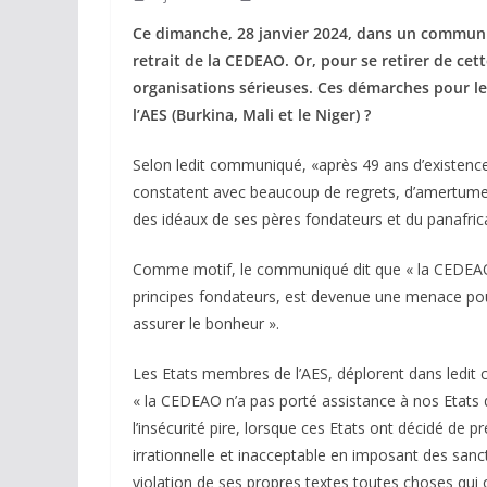
Ce dimanche, 28 janvier 2024, dans un communiq
retrait de la CEDEAO. Or, pour se retirer de ce
organisations sérieuses. Ces démarches pour le 
l’AES (Burkina, Mali et le Niger) ?
Selon ledit communiqué, «après 49 ans d’existence,
constatent avec beaucoup de regrets, d’amertume 
des idéaux de ses pères fondateurs et du panafric
Comme motif, le communiqué dit que « la CEDEAO, 
principes fondateurs, est devenue une menace pou
assurer le bonheur ».
Les Etats membres de l’AES, déplorent dans ledi
« la CEDEAO n’a pas porté assistance à nos Etats da
l’insécurité pire, lorsque ces Etats ont décidé de 
irrationnelle et inacceptable en imposant des sanct
violation de ses propres textes toutes choses qui 