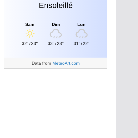
Ensoleillé
Sam
Dim
Lun
32°
/
23°
33°
/
23°
31°
/
22°
Data from
MeteoArt.com