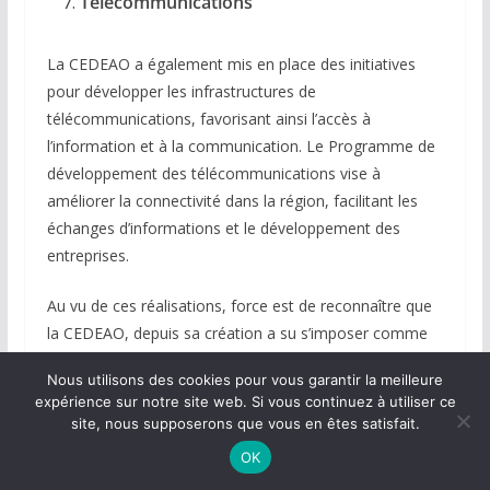
Télécommunications
La CEDEAO a également mis en place des initiatives
pour développer les infrastructures de
télécommunications, favorisant ainsi l’accès à
l’information et à la communication. Le Programme de
développement des télécommunications vise à
améliorer la connectivité dans la région, facilitant les
échanges d’informations et le développement des
entreprises.
Au vu de ces réalisations, force est de reconnaître que
la CEDEAO, depuis sa création a su s’imposer comme
un acteur clé du développement et de la stabilité en
Nous utilisons des cookies pour vous garantir la meilleure
Afrique de l’Ouest. Ses réalisations en matière
expérience sur notre site web. Si vous continuez à utiliser ce
d’intégration économique, de maintien de la paix, de
site, nous supposerons que vous en êtes satisfait.
développement durable, de lutte contre le terrorisme et
OK
de promotion des droits de l’homme témoignent de