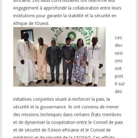
africaine. Les deux commissaires ont réaffirmé leur
engagement à approfondir la collaboration entre leurs
institutions pour garantir la stabilité et la sécurité en
Afrique de l’Ouest.
Les
disc
ussi
ons
ont
port
é sur
des
initiatives conjointes visant à renforcer la paix, la
sécurité et la gouvernance. Ils ont convenu de mener
des missions techniques dans certains États membres
et de dynamiser la coopération entre le Conseil de paix
et de sécurité de l’Union africaine et le Conseil de
médiation et de sécurité de la CEDEAO. Ces efforts