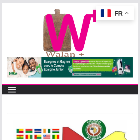
Passer
FR
au
contenu