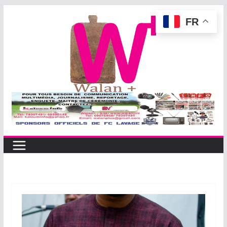
Passer
FR
au
contenu