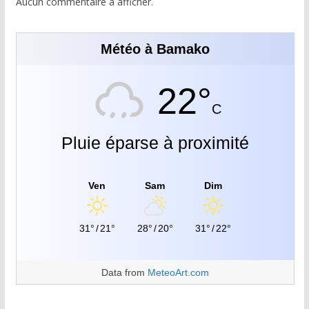
Aucun commentaire à afficher.
Météo à Bamako
22°
C
Pluie éparse à proximité
Ven
Sam
Dim
31°
/
21°
28°
/
20°
31°
/
22°
Data from
MeteoArt.com