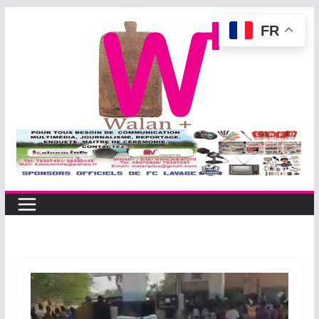
Passer
FR
au
contenu