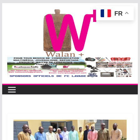
Passer
FR
au
contenu