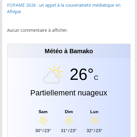
FOPAME 2026 : un appel à la souveraineté médiatique en
Afrique
Aucun commentaire à afficher.
Météo à Bamako
26°
C
Partiellement nuageux
Sam
Dim
Lun
30°
/
23°
31°
/
23°
32°
/
23°