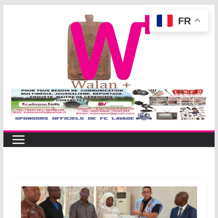
Passer
FR
au
contenu