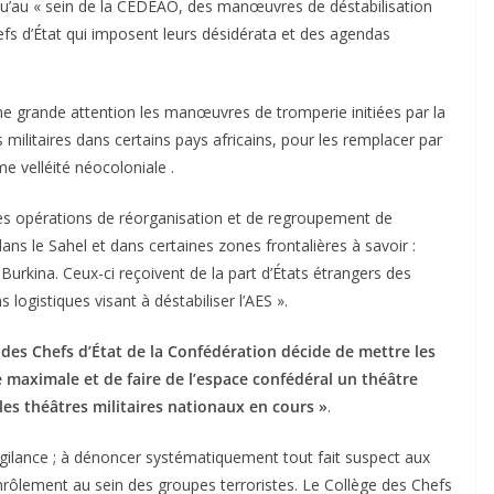
qu’au « sein de la CEDEAO, des manœuvres de déstabilisation
efs d’État qui imposent leurs désidérata et des agendas
 une grande attention les manœuvres de tromperie initiées par la
 militaires dans certains pays africains, pour les remplacer par
e velléité néocoloniale .
t des opérations de réorganisation et de regroupement de
ns le Sahel et dans certaines zones frontalières à savoir :
-Burkina. Ceux-ci reçoivent de la part d’États étrangers des
ogistiques visant à déstabiliser l’AES ».
 des Chefs d’État de la Confédération décide de mettre les
e maximale et de faire de l’espace confédéral un théâtre
les théâtres militaires nationaux en cours »
.
 vigilance ; à dénoncer systématiquement tout fait suspect aux
’enrôlement au sein des groupes terroristes. Le Collège des Chefs