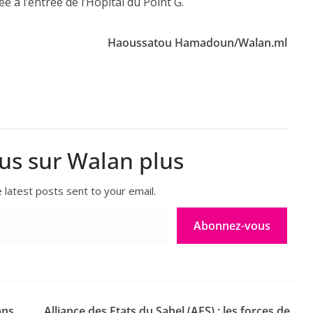
à l’entrée de l’Hôpital du Point G.
Haoussatou Hamadoun/Walan.ml
lus sur Walan plus
 latest posts sent to your email.
Abonnez-vous
ans
Alliance des Etats du Sahel (AES) : les forces de