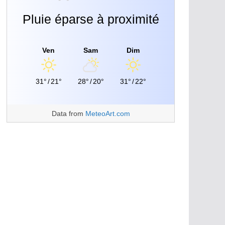
Pluie éparse à proximité
Ven
Sam
Dim
31°
/
21°
28°
/
20°
31°
/
22°
Data from
MeteoArt.com