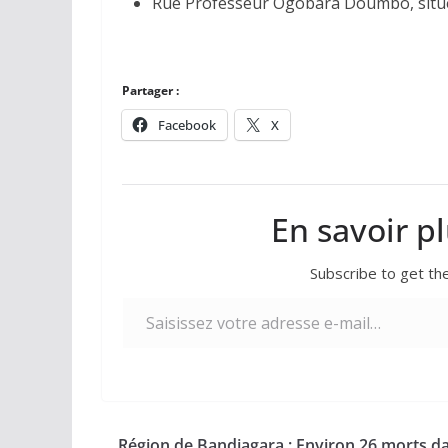
Rue Professeur Ogobara Doumbo, située 
Partager :
Facebook
X
En savoir p
Subscribe to get the
Saisissez votre adresse e-mail…
Région de Bandiagara : Environ 26 morts d