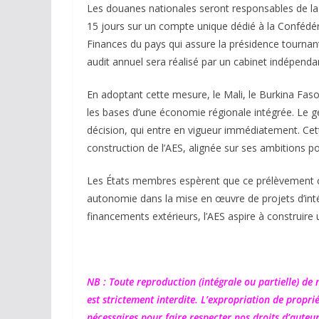
Les douanes nationales seront responsables de la 
15 jours sur un compte unique dédié à la Confédér
Finances du pays qui assure la présidence tournant
audit annuel sera réalisé par un cabinet indépenda
En adoptant cette mesure, le Mali, le Burkina Faso
les bases d’une économie régionale intégrée. Le gé
décision, qui entre en vigueur immédiatement. Cett
construction de l’AES, alignée sur ses ambitions p
Les États membres espèrent que ce prélèvement co
autonomie dans la mise en œuvre de projets d’inté
financements extérieurs, l’AES aspire à construire 
NB : Toute reproduction (intégrale ou partielle) de
est strictement interdite. L’expropriation de propri
nécessaires pour faire respecter nos droits d’auteur