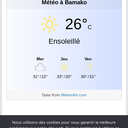
Météo à Bamako
26°
C
Ensoleillé
Mer
Jeu
Ven
31°
/
22°
33°
/
20°
30°
/
21°
Data from
MeteoArt.com
Nous utilisons des cookies pour vous garantir la meilleure