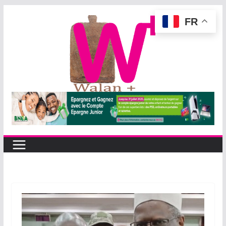
Passer
FR
au
contenu