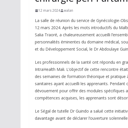
12 mars 2024
walan
La salle de réunion du service de Gynécologie-Obst
12 mars 2024. Après les mots introductifs du Maît
Salia Traoré, a chaleureusement accueilli l’ensemb
personnalités éminentes du domaine médical, sous 
et du Développement Social, le Dr Abdoulaye Gui
Les professionnels de la santé ont répondu en gra
IntraHealth Mali. L’objectif de cette rencontre ét
des semaines de formation théorique et pratique à
sanitaires ayant accueilli les apprenants. Pendant
dévouement pour offrir des modules spécifiques au
compétences acquises, les apprenants sont désorm
Le Ségal de tutelle Dr Guindo a salué cette initiat
davantage avant de déclarer l’ouverture solennelle