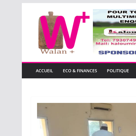
Passer
au
contenu
ACCUEIL
ECO & FINANCES
POLITIQUE