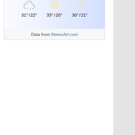
31°
/
22°
33°
/
20°
30°
/
21°
Data from
MeteoArt.com