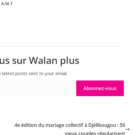
 A.M.T
lus sur Walan plus
 latest posts sent to your email.
Abonnez-vous
4e édition du mariage collectif à Djélibougou : 50
vieux couples régularisent