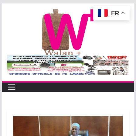
Passer
FR
au
contenu