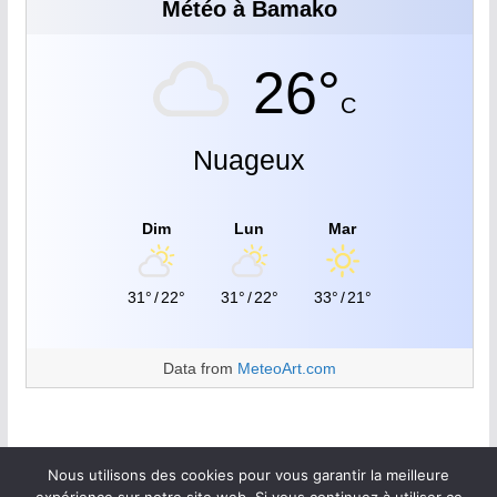
Météo à Bamako
26°
C
Nuageux
Dim
Lun
Mar
31°
/
22°
31°
/
22°
33°
/
21°
Data from
MeteoArt.com
Nous utilisons des cookies pour vous garantir la meilleure