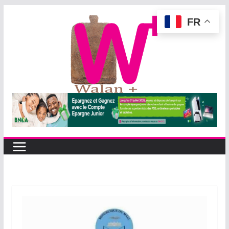
Passer
FR
au
contenu