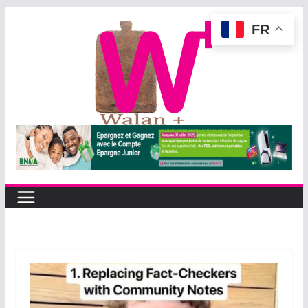
Passer
FR
au
contenu