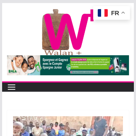
Passer
FR
au
contenu