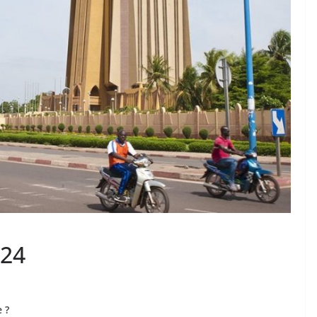
024
 ?