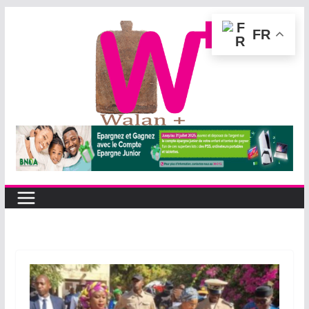
Passer
FR
au
contenu