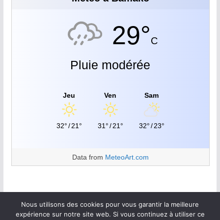
29°
C
Pluie modérée
Jeu
Ven
Sam
32°
/
21°
31°
/
21°
32°
/
23°
Data from
MeteoArt.com
Nous utilisons des cookies pour vous garantir la meilleure
expérience sur notre site web. Si vous continuez à utiliser ce